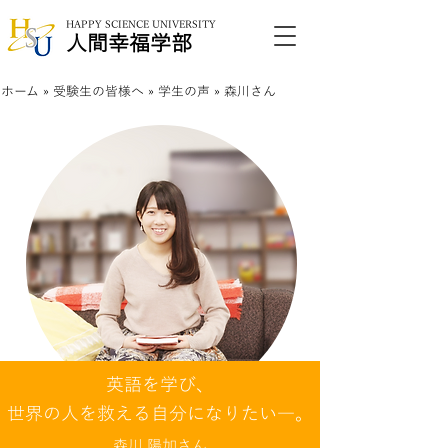
HAPPY SCIENCE UNIVERSITY
​人間幸福学部
ホーム
»
受験生の皆様へ
»
学生の声
» 森川さん
英語を学び、
​世界の人を救える自分になりたい―。
森川 陽加さん