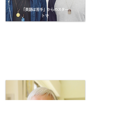
「英語は苦手」からのスター
トで
TOEIC410点
＆
500点アップ
達成！