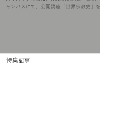
【終了しました】 12月24日(月・祝)、クリ
スマスイブの日に、HSU未来創造・東京キ
ャンパスにて、公開講座「世界宗教史」を開
催します。 「礼拝堂 兼 シアター」で繰り広
げられる、感動的な授業をぜひお楽しみくだ
さい。 開催場所：〒136-0076 東京都江東
区南砂2-6-5...
特集記事
後でもう一度お試し
ください
記事が公開されると、ここに